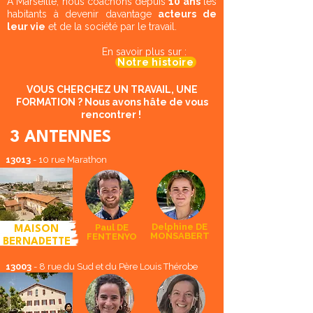
A Marseille, nous coachons depuis
10 ans
les
habitants à devenir davantage
acteurs de
leur vie
et de la société par le travail.
En savoir plus sur :​
Notre histoire
VOUS CHERCHEZ UN TRAVAIL, UNE
FORMATION ? Nous avons hâte de vous
rencontrer !
3 ANTENNES
13013
- 10 rue Marathon
Delphine
DE
Paul
DE
MAISON
MONSABERT
FENTENYO
BERNADETTE
13003
-
8 rue du Sud et du Père Louis Thérobe