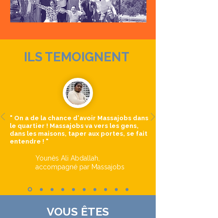
ILS TEMOIGNENT
" On a de la chance d'avoir Massajobs dans
le quartier ! Massajobs va vers les gens,
dans les maisons, taper aux portes, se fait
entendre ! "
Younès Ali Abdallah,
accompagné par Massajobs
VOUS ÊTES