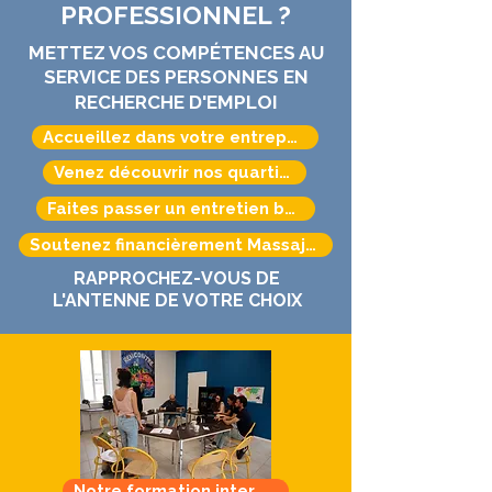
PROFESSIONNEL ?
METTEZ VOS COMPÉTENCES AU
SERVICE
PERSONNES EN
DES
RECHERCHE D'EMPLOI
Accueillez dans votre entreprise
Venez découvrir nos quartiers
Faites passer un entretien blanc
Soutenez financièrement Massajobs
RAPPROCHEZ-VOUS DE
L'ANTENNE DE VOTRE CHOIX
Notre formation interne