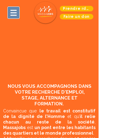
Prendre rdv - appelez-nous
Faire un don
NOUS VOUS ACCOMPAGNONS DANS
VOTRE RECHERCHE
D'EMPLOI,
STAGE, ALTERNANCE ET
FORMATION.
Convaincue que
le travail est constitutif
de la dignité de l’Homme
et qu’
il relie
chacun au reste de la société
,
Massajobs
est
un pont entre les habitants
des quartiers et le monde professionnel
.​​