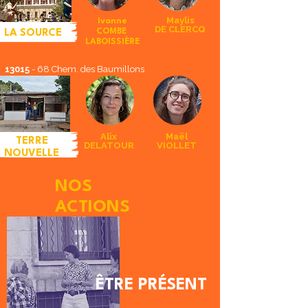
Maylis
Ivanne
DE CLERCQ
COMBE
LA SOURCE
LABOISSIÈRE
13015
- 68 Chem. des Baumillons
Alix
Maël
TERRE
DELATOUR
VIOLLET
NOUVELLE
NOS
ACTIONS
​ÊTRE PRÉSENT